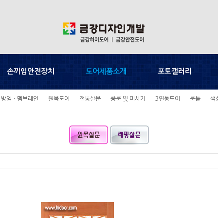
손끼임안전장치
도어제품소개
포토갤러리
방염ㆍ멤브레인
원목도어
전통살문
중문 및 미서기
3연동도어
문틀
색