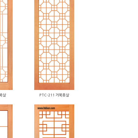
거북살
PTC-211 거북훗살