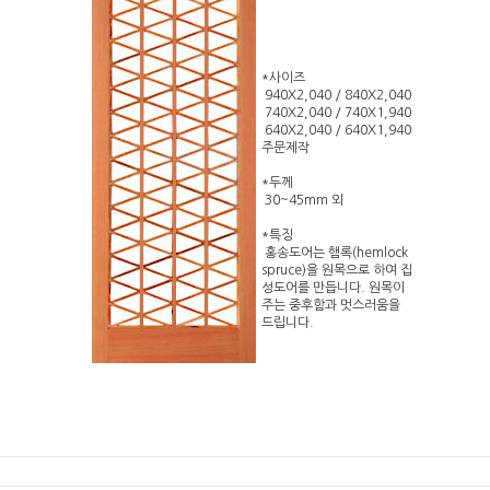
*사이즈
940X2,040 / 840X2,040
740X2,040 / 740X1,940
640X2,040 / 640X1,940
주문제작
*두께
30~45mm 외
*특징
홍송도어는 햄록(hemlock
spruce)을 원목으로 하여 집
성도어를 만듭니다. 원목이
주는 중후함과 멋스러움을
드립니다.