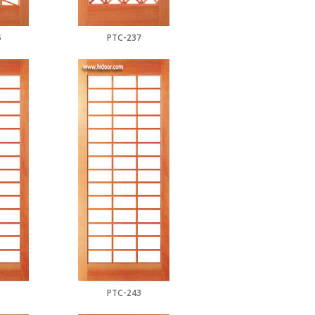
6
PTC-237
2
PTC-243