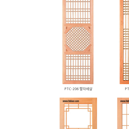
PTC-206 팔각세살
PT