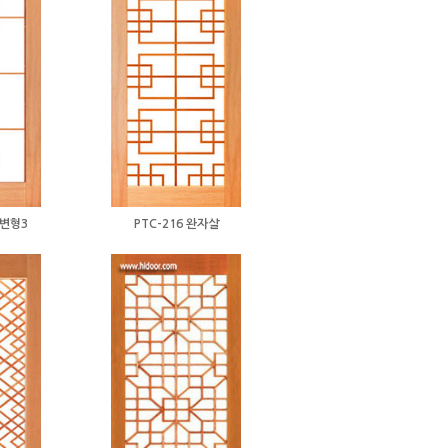
자변형3
PTC-216 완자살