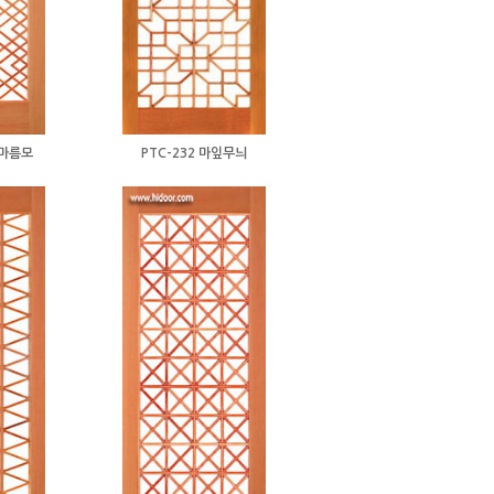
겹마름모
PTC-232 마잎무늬