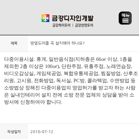
방염도어를 꼭 설치해야 하나요?
제목
다중이용시설. 휴게
,
일반음식점
(
지하층은
66
㎠
이상
, 1
층을
제외한
2
층 이상은
100
㎠
),
단란주점
,
유흥주점
,
노래연습장
,
비디오감상실
,
게임제공업
,
복합유통제공업
,
찜질방업
,
산후조
리원
,
고시원
,
전화방업
,
독서실
,
PC
방
,
콜라텍업
,
수면방업 등
소방법상 정해진 다중이용업의 영업허가를 받고자 하는 사람
은 실내인테리어 설치 전에 소방 전문 업체의 상담을 받아 소
방서에 신청하여야 합니다
.
2018-07-12
작성일자